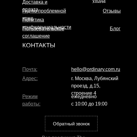
ухода
Доставка и
Промокоды
оплата
Гид по проблемной
Отзывы
коже
Политика
Акции
конфиденциальности
Пользовательское
Блог
соглашение
КОНТАКТЫ
Почта:
hello@ordinary.com.ru
Адрес:
г. Москва, Лубянский
проезд, д.15,
строение 4
Режим
ежедневно
работы:
с 10:00 до 19:00
Обратный звонок