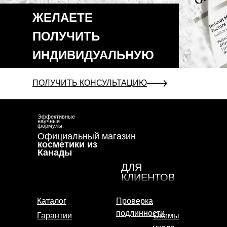
ЖЕЛАЕТЕ
ПОЛУЧИТЬ
ИНДИВИДУАЛЬНУЮ
КОНСУЛЬТАЦИЮ?
ПОЛУЧИТЬ КОНСУЛЬТАЦИЮ
Эффективные
научные
формулы.
Официальный магазин
косметики из
Получить консультацию
Канады
ДЛЯ
КЛИЕНТОВ
Каталог
Проверка
подлинности
Гарантии
Схемы